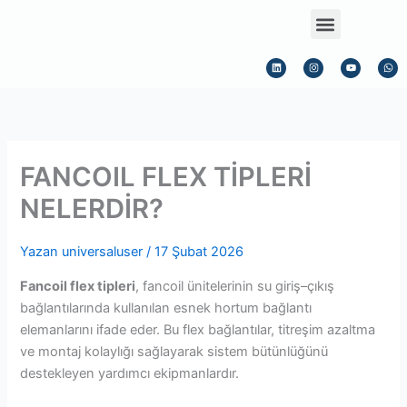
İçeriğe
Menu
atla
L
I
Y
W
i
n
o
h
n
s
u
a
k
t
t
t
e
a
u
s
d
g
b
a
i
r
e
p
n
a
p
m
FANCOIL FLEX TİPLERİ
NELERDİR?
Yazan
universaluser
/
17 Şubat 2026
Fancoil flex tipleri
, fancoil ünitelerinin su giriş–çıkış
bağlantılarında kullanılan esnek hortum bağlantı
elemanlarını ifade eder. Bu flex bağlantılar, titreşim azaltma
ve montaj kolaylığı sağlayarak sistem bütünlüğünü
destekleyen yardımcı ekipmanlardır.