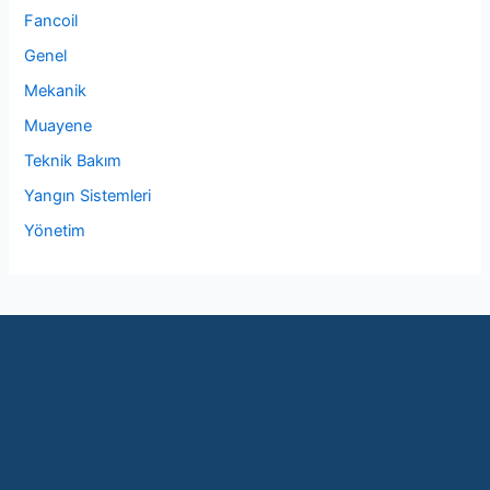
Fancoil
Genel
Mekanik
Muayene
Teknik Bakım
Yangın Sistemleri
Yönetim