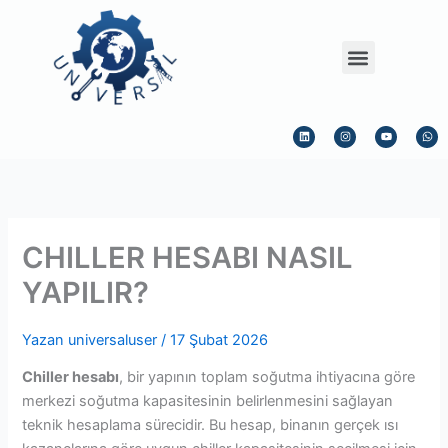
İçeriğe
atla
Menu
L
I
Y
W
i
n
o
h
n
s
u
a
k
t
t
t
e
a
u
s
d
g
b
a
i
r
e
p
n
a
p
m
CHILLER HESABI NASIL
YAPILIR?
Yazan
universaluser
/
17 Şubat 2026
Chiller hesabı
, bir yapının toplam soğutma ihtiyacına göre
merkezi soğutma kapasitesinin belirlenmesini sağlayan
teknik hesaplama sürecidir. Bu hesap, binanın gerçek ısı