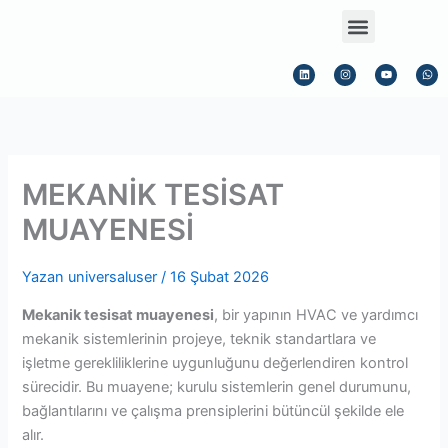
İçeriğe
Menu
atla
L
I
Y
W
i
n
o
h
n
s
u
a
k
t
t
t
e
a
u
s
d
g
b
a
i
r
e
p
n
a
p
m
MEKANİK TESİSAT
MUAYENESİ
Yazan
universaluser
/
16 Şubat 2026
Mekanik tesisat muayenesi
, bir yapının HVAC ve yardımcı
mekanik sistemlerinin projeye, teknik standartlara ve
işletme gerekliliklerine uygunluğunu değerlendiren kontrol
sürecidir. Bu muayene; kurulu sistemlerin genel durumunu,
bağlantılarını ve çalışma prensiplerini bütüncül şekilde ele
alır.