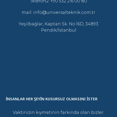
Telefon2: +90 532 216 00 80
mail: info@universalteknik.com.tr
Yeşilbağlar, Kaptan Sk. No:16D, 34893
Pendik/İstanbul
İNSANLAR HER ŞEYİN KUSURSUZ OLMASINI İSTER
Vaktinizin kıymetinin farkında olan bizler;