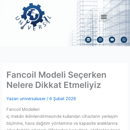
İçeriğe
atla
Menu
L
I
Y
W
i
n
o
h
n
s
u
a
k
t
t
t
e
a
u
s
d
g
b
a
i
r
e
p
n
a
p
m
Fancoil Modeli Seçerken
Nelere Dikkat Etmeliyiz
Yazan
universaluser
/
6 Şubat 2026
Fancoil Modelleri
iç mekân iklimlendirmesinde kullanılan cihazların yerleşim
biçimine, hava dağıtım yöntemine ve kapasite aralıklarına